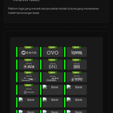
Platform togel yang menarik dari perusahan terbaik di dunia yang menawarkan
hadiah kemenangan besar