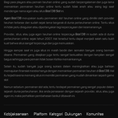
Bagi para players atau pemain taruhan online yang sudah berpengalaman dan juga lama
memainkan permainan taruhan online tentu sudah tidak aneh atau asing lagi saat
mendengar nama agen atau situs
Bos138 Slot
ini.
Agen Bos138
merupakan suatu permainan slot taruhan online yang dimiliki oleh provider
taruhan terbesar dan sudah sejak lama bergerak di dunia pertaruhanan online. Tentu situs
ini tidak perlu diragukan atau dipertanyakan lagi kepercayaan dan keamanannya.
Provider, situs, atau juga agen taruhan online terpercaya
Bos138
ini sudah ada di dunia
pertaruhanan online sejak tahun 2007. Hal tersebut tentu dapat menjadi salah satu bukti
kuat bahwa situs sangat terpercaya dan juga memuaskan.
Hingga sampai saat ini juga situs ini masih berdiri dan semakin banyak orang bermain
disana. Permainan yang disajikan juga tentu sangat berkualitas dengan tampilan sangat
bagus sehingga para pemain tidak bosan Ketika memainkannya.
Selain itu, sudah banyak juga orang sukses dalam meningkatkan atau juga bahkan
memajukan finansial mereka hanya dengan memainkan permainan taruhan di
Bos138
. Hal
itu terjadi karena memang situs ini memiliki permainan yang mudah dimainkan seperti game
slot.
Namun sebelum permainan slot ada, tentu terdapat permainan yang sangat populer dalam
sejarah dunia pertaruhanan. Jika anda penasaran dengan sejarah provider, situs, atau juga
agen ini, maka perhatikan pembahasan berikut dibawah ini.
Kebijaksanaan
Platform
Kategori
Dukungan
Komunitas