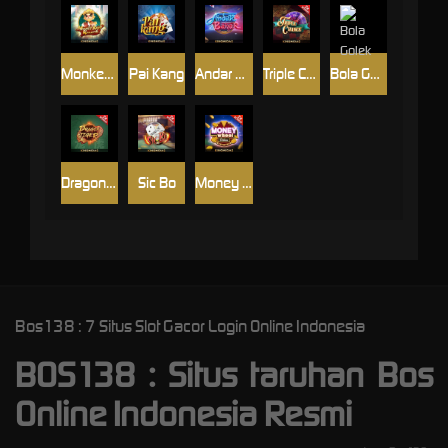
Monkey King Roulette
Pai Kang
Andar Bahar
Triple Chance
Bola Golek
Dragon Tiger 2
Sic Bo
Money Wheel Deluxe
Bos138 : 7 Situs Slot Gacor Login Online Indonesia
BOS138 : Situs taruhan Bos
Online Indonesia Resmi