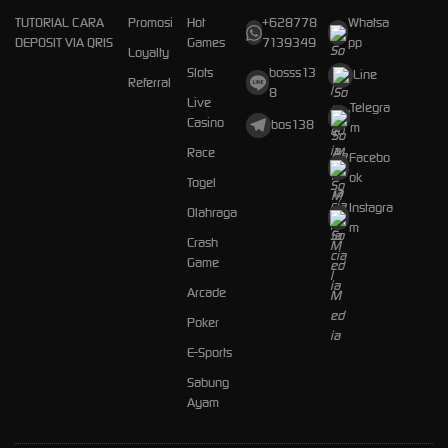
TUTORIAL CARA
Promosi
Hot
+628778
Whatsa
DEPOSIT VIA QRIS
Games
7139349
pp
Loyalty
Slots
bosss13
Line
Referral
8
Live
Telegra
Casino
bos138
m
Race
Facebo
ok
Togel
Instagra
Olahraga
m
Crash
Game
Arcade
Poker
E-Sports
Sabung
Ayam