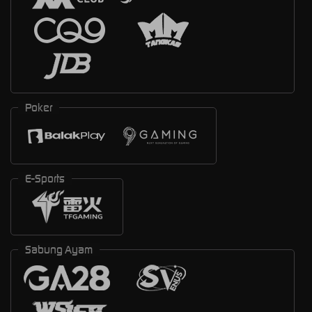
Poker
E-Sports
Sabung Ayam