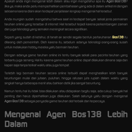
Apakah anda ingin mengenal lebih dalam atau ingin mengetahui apa itu
Agen Bos138
?
Jika ya, maka anda perlu memperhatikan pembahasan yang ada di dalam artikel ini dengan
seksama karena disini akan terdapat penjelasan lengkap mengenai hal tersebut.
Anda mungkin sudah mengetahui bahwa saat ini terdapat banyak sekali jenis permainan
taruhan online yang tersebar di internet. Hal tersebut terjadi karena perkembangan zaman
dan juga teknologi yang semakin meningkat secara signifikan.
Seperti yang sudah di ketahui, di tanah air sendiri segala bentuk pertaruhanan
Bos138
itu
dilarang oleh pemerintah. Oleh karena itu, sebelum adanya teknologi orang-orang susah
untuk melakukan hobby mereka yaitu bermain taruhan.
Dengan adanya game taruhan online ini tentu banyak sekali para pecinta taruhan yang
terbantu juga senang. Hal itu karena game taruhan online dapat dilakukan dimana saja dan
kapan saja tanpa terikat waktu atau juga tempat.
Terlebih lagi bermain taruhan secara online terbukti dapat menghasilkan lebih banyak
keuntungan mulai dari jutaan, puluhan, hingga ratusan juta rupiah dalam waktu yang
singkat hanya beberapa menit atau bahkan detik jika sangat beruntung.
Namun tentu hal itu tidak bisa dilakukan atau didapakan begitu saja, ada cukup banyak hal
penting dan harus diperhatikan juga dilakukan. Salah satunya yaitu dengan mengenal
Agen Bos138
sebagai penyedia game taruhan slot terbaik dan terpercaya.
Mengenal Agen Bos138 Lebih
Dalam