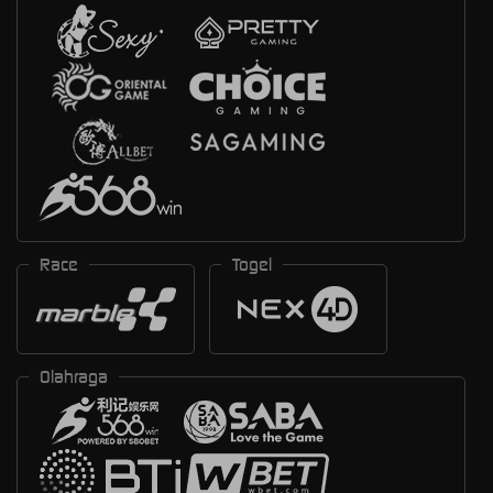
Race
Togel
Olahraga