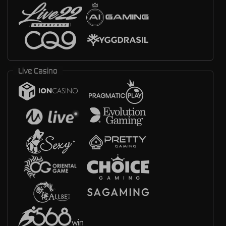
Live Casino