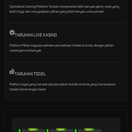
Sportsbook Gaming Platform Terbaik menawarkan lebih banyak game, odds yang
lebih tinggi, dan menyediakan pilihan yang lebih banyak untuk pemain.
TARUHAN LIVE KASINO
Platform Pilihan bagi perusahaan-perusahaan terbaik di dunia, dengan pilihan
variasi game terbanyak
TARUHAN TOGEL
Platform togel yang menarik dari perusahan terbaik di dunia yang menawarkan
hadiah kemenangan besar