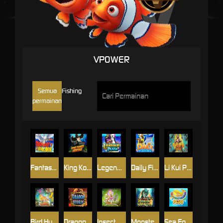
VPOWER
Semua
Fishing
permainan
Fantasy Unicorn
King Kong’s Rampage
Legendary Panda
Daily Fishing
Li Kui Pi Yu
Bird Hunter
Dragon Storm
Insect Paradise
Monster Awaken plus
Sea Food Paradise II Plus