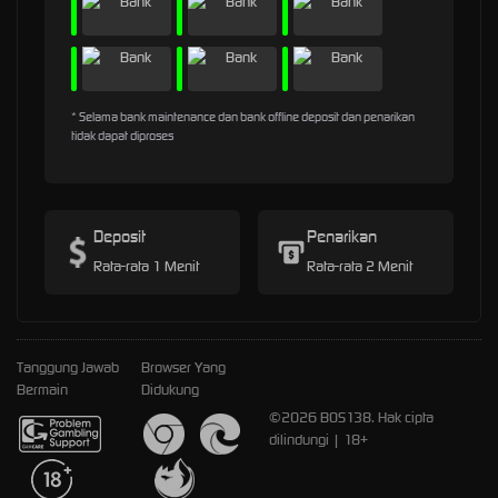
* Selama bank maintenance dan bank offline deposit dan penarikan
tidak dapat diproses
Deposit
Penarikan
Rata-rata 1 Menit
Rata-rata 2 Menit
Tanggung Jawab
Browser Yang
Bermain
Didukung
©2026 BOS138. Hak cipta
dilindungi | 18+