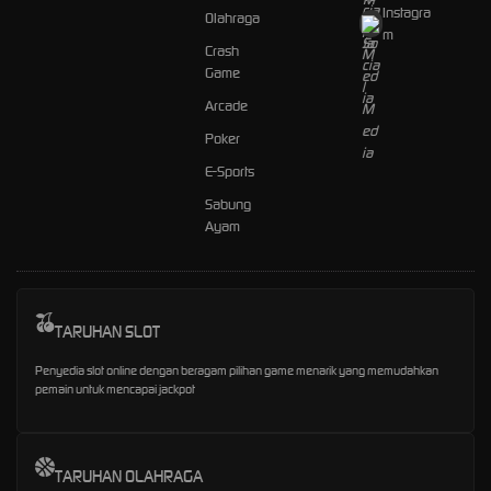
Instagra
Olahraga
m
Crash
Game
Arcade
Poker
E-Sports
Sabung
Ayam
TARUHAN SLOT
Penyedia slot online dengan beragam pilihan game menarik yang memudahkan
pemain untuk mencapai jackpot
TARUHAN OLAHRAGA