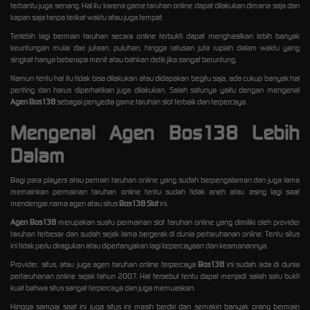
terbantu juga senang. Hal itu karena game taruhan online dapat dilakukan dimana saja dan
kapan saja tanpa terikat waktu atau juga tempat.
Terlebih lagi bermain taruhan secara online terbukti dapat menghasilkan lebih banyak
keuntungan mulai dari jutaan, puluhan, hingga ratusan juta rupiah dalam waktu yang
singkat hanya beberapa menit atau bahkan detik jika sangat beruntung.
Namun tentu hal itu tidak bisa dilakukan atau didapakan begitu saja, ada cukup banyak hal
penting dan harus diperhatikan juga dilakukan. Salah satunya yaitu dengan mengenal
Agen Bos138
sebagai penyedia game taruhan slot terbaik dan terpercaya.
Mengenal Agen Bos138 Lebih
Dalam
Bagi para players atau pemain taruhan online yang sudah berpengalaman dan juga lama
memainkan permainan taruhan online tentu sudah tidak aneh atau asing lagi saat
mendengar nama agen atau situs
Bos138 Slot
ini.
Agen Bos138
merupakan suatu permainan slot taruhan online yang dimiliki oleh provider
taruhan terbesar dan sudah sejak lama bergerak di dunia pertaruhanan online. Tentu situs
ini tidak perlu diragukan atau dipertanyakan lagi kepercayaan dan keamanannya.
Provider, situs, atau juga agen taruhan online terpercaya
Bos138
ini sudah ada di dunia
pertaruhanan online sejak tahun 2007. Hal tersebut tentu dapat menjadi salah satu bukti
kuat bahwa situs sangat terpercaya dan juga memuaskan.
Hingga sampai saat ini juga situs ini masih berdiri dan semakin banyak orang bermain