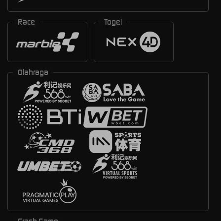
Race
Togel
Olahraga
Crash Game