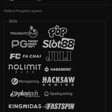
Platform Penyedia Layanan
Slots