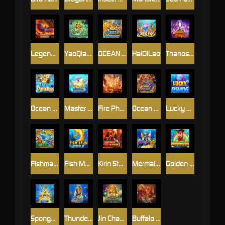
Legend of the phoenix
YaoQianShu
OCEAN MONSTER 2
HaiDiLao
Thanos Avengers
Ocean Paradise
Master Of The Deep
Fire Phoenix
Ocean King 3
Lucky Fishing
Fishman Wharf
Fish Music World
Kirin Storm
Mermaids-6s
Golden Legend Plus
Spongebob
Thunder Dragon
Jin Chan Bu Yu
Buffalo thunder