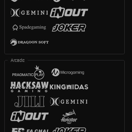
Arcade