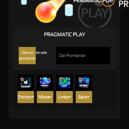
PRAGMATIC PLAY
Semua
Arcade
permainan
Chicken+
Mines+
Limbo+
Spire+