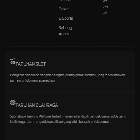
Poker
E-Sports
Sabung
Ayam
TARUHAN SLOT
Penyedia slot online dengan beragam pilihan game menarik yang memudahkan
pemain untuk mencapai jackpot
TARUHAN OLAHRAGA
Sportsbook Gaming Platform Terbaik menawarkan lebih banyak game, odds yang
lebih tinggi, dan menyediakan pilihan yang lebih banyak untuk pemain.